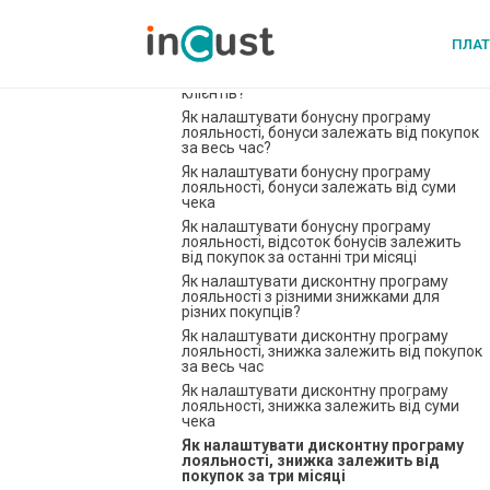
Швидкий старт
Типові програми лояльності, налаштування
ПЛА
Як налаштувати бонусну програму
лояльності з різними бонусами для різних
клієнтів?
Як налаштувати бонусну програму
лояльності, бонуси залежать від покупок
за весь час?
Як налаштувати бонусну програму
лояльності, бонуси залежать від суми
чека
Як налаштувати бонусну програму
лояльності, відсоток бонусів залежить
від покупок за останні три місяці
Як налаштувати дисконтну програму
лояльності з різними знижками для
різних покупців?
Як налаштувати дисконтну програму
лояльності, знижка залежить від покупок
за весь час
Як налаштувати дисконтну програму
лояльності, знижка залежить від суми
чека
Як налаштувати дисконтну програму
лояльності, знижка залежить від
покупок за три місяці