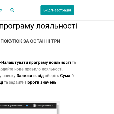
Вхід/Реєстрація
СУ
програму лояльності
ПОКУПОК ЗА ОСТАННІ ТРИ
>Налаштувати програму лояльності
та
Додайте нове правило лояльності.
у списку
Залежить від
оберіть
Сума
. У
ці
та задайте
Пороги значень