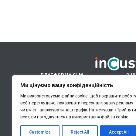
ПЛАТФОРМА CLM
ВИК
Ми цінуємо вашу конфіденційність
Платформа
Хм
Модулі
Ці
Ми використовуємо файли cookie, щоб покращити робот
веб-переглядача, показувати персоналізовану рекламу
Галузі
В
чи вміст і аналізувати наш трафік.
Натиснувши «Прийняти
Ціни
Бі
все», ви погоджуєтеся на використання файлів cookie.
Ідеї для бізнесу
П
Customize
Reject All
Accept All