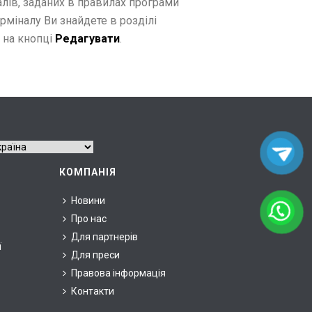
алів, заданих в правилах програми
ерміналу Ви знайдете в розділі
 на кнопці
Редагувати
.
КОМПАНІЯ
Новини
Про нас
Для партнерів
ї
Для преси
Правова інформація
Контакти