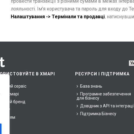
провести транзакції з різними сумами в межах інтерв
лояльності. Ім’я користувача та пароль для входу до Т
Налаштування -> Термінали та продавці
, натиснувши
ОРИСТОВУЙТЕ В ХМАРІ
РЕСУРСИ І ПІДТРИМКА
арний сервіс
База знань
ни у хмарі
Програмне забезпечення
у
для бізнесу
ласний бренд
Довідник з API та інтеграці
знесу
Підтримка Бізнесу
окупцям