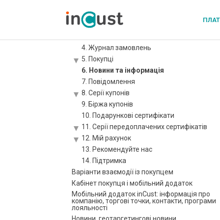
Інструкція-опис кабінету бізнесу
1. Статистика
ПЛА
2. Налаштування
3. Журнал транзакцій
4. Журнал замовлень
5. Покупці
6. Новини та інформація
7. Повідомлення
8. Серії купонів
9. Біржа купонів
10. Подарункові сертифікати
11. Серії передоплачених сертифікатів
12. Мій рахунок
13. Рекомендуйте нас
14. Підтримка
Варіанти взаємодії із покупцем
Кабінет покупця і мобільний додаток
Мобільний додаток inCust: інформація про
компанію, торгові точки, контакти, програми
лояльності
Новини, геотаргетингові новини,