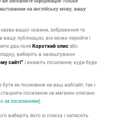
 ви заповните інформацію тільки
аштованим на англійську мову, вашу
 назва вашої новини, зображення та
а вашу публікацію, він може перейти і
нити два поля
Короткий опис
або
ипадку, виберіть в налаштуванні
му сайті”
і вкажіть посилання, куди буде
бути як посилання на ваш вебсайт, так і
к створити посилання на магазин описано
но
за посиланням
).
о виберіть його зі списку і натисніть