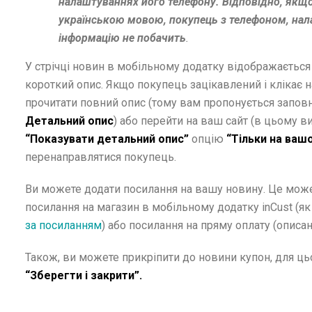
налаштуваннях його телефону. Відповідно, якщо
українською мовою, покупець з телефоном, нал
інформацію не побачить
.
У стрічці новин в мобільному додатку відображається
короткий опис. Якщо покупець зацікавлений і клікає н
прочитати повний опис (тому вам пропонується запов
Детальний опис
) або перейти на ваш сайт (в цьому в
“Показувати детальний опис”
опцію
“Тільки на вашо
перенаправлятися покупець.
Ви можете додати посилання на вашу новину. Це може 
посилання на магазин в мобільному додатку inCust (я
за посиланням
) або посилання на пряму оплату (описа
Також, ви можете прикріпити до новини купон, для цьог
“Зберегти і закрити”.