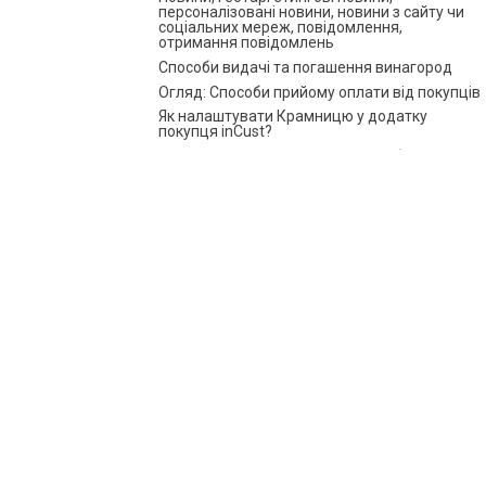
персоналізовані новини, новини з сайту чи
соціальних мереж, повідомлення,
отримання повідомлень
Способи видачі та погашення винагород
Огляд: Способи прийому оплати від покупців
Як налаштувати Крамницю у додатку
покупця inCust?
Оплата за прямим посиланням або QR
Оплата кредитною карткою на касі без
банківського терміналу
Налаштування Кіоску в режимі
аутентифікації покупця
Інструкція Цифрова карта pkpass
Розширена Анкета покупця, можливість
задати анкету під час реєстрації у Терміналі
продавця. Фільтрація за анкетними даними
Купони і сертифікати
Як організувати випуск квитків за
допомогою inCust?
Використання корпоративних рахунків
Біржа купонів
Подарункові картки і їхні різновиди: як
створювати, випускати та продавати