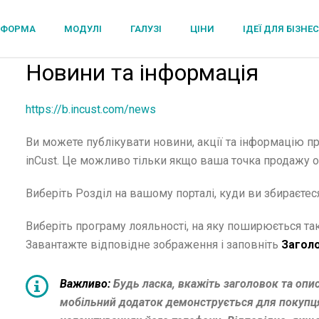
ТФОРМА
МОДУЛІ
ГАЛУЗІ
ЦІНИ
ІДЕЇ ДЛЯ БІЗНЕ
Новини та інформація
https://b.incust.com/news
Ви можете публікувати новини, акції та інформацію 
inCust. Це можливо тільки якщо ваша точка продажу 
Виберіть Розділ на вашому порталі, куди ви збираєтес
Виберіть програму лояльності, на яку поширюється така
Завантажте відповідне зображення і заповніть
Загол
Важливо:
Будь ласка, вкажіть заголовок та опи
мобільний додаток демонструється для покупця