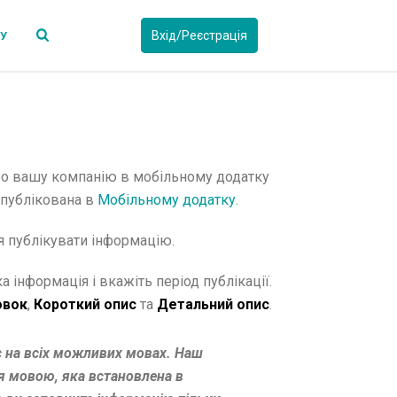
Вхід/Реєстрація
СУ
про вашу компанію в мобільному додатку
опублікована в
Мобільному додатку
.
я публікувати інформацію.
 інформація і вкажіть період публікації.
овок
,
Короткий опис
та
Детальний опис
.
с на всіх можливих мовах. Наш
 мовою, яка встановлена в