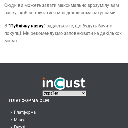
ціноутворення
Сюди ви можете задати максимально зрозумілу вам
Навчання
назву, щоб не плутатися між декількома рахунками.
Програми, інтеграція і API
Матеріали та документи
В
“Публічну назву
“
задається те, що будуть бачити
Практика та рекомендації
покупці. Ми рекомендуємо заповнювати на декількох
Часті питання
мовах.
Глосарій
Матеріали для розміщення QR-кодів
ПЛАТФОРМА CLM
Платформа
Модулі
Галузі