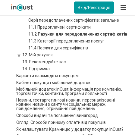
10. Подарункові сертифікати
Вхід/Реєстрація
11. Серії передоплачених сертифікатів
Серії передоплачених сертифікатів: загальне
11.1 Предоплачені сертифікати
11.2 Рахунки для передоплачених сертифікатів
11.3 Категорії передоплачених послуг
11.4 Послуги для сертифікатів
12. Мій рахунок
13. Рекомендуйте нас
14. Підтримка
Варіанти взаємодії із покупцем
Кабінет покупця і мобільний додаток
Мобільний додаток inCust: інформація про компанію,
торгові точки, контакти, програми лояльності
Новини, геотаргетингові новини, персоналізовані
новини, новини з сайту чи соціальних мереж,
повідомлення, отримання повідомлень
Способи видачі та погашення винагород
Огляд: Способи прийому оплати від покупців
Як налаштувати Крамницю у додатку покупця inCust?