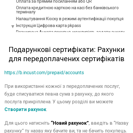
Оплата за прямим посиланням або QR
Оплата кредитною карткою на касі без банківського
терміналу
Налаштування Кіоску в режимі аутентифікації покупця
Інструкція Цифрова карта pkpass
Розширена Анкета покупця, можливість задати анкету
під час реєстрації у Терміналі продавця. Фільтрація за
анкетними даними
Купони і сертифікати
Подарункові сертифікати: Рахунки
Як організувати випуск квитків за допомогою inCust?
для передоплачених сертифікатів
Використання корпоративних рахунків
Біржа купонів
https://b.incust.com/prepaid/accounts
Подарункові картки і їхні різновиди: як створювати,
випускати та продавати
Інструкція з налаштування палива та енергії
При використанні кожної з передоплачених послуг,
Інструкція з налаштування Модуля автоцистерни
буде списуватися певна сума з рахунку, до якого
Інструкція з налаштування рішення FuelTaxi
послуга прикріплена. У цьому розділі ви можете
Інструкція з налаштування Обладнання, мийок або
Створити рахунок
.
інших вендингових апаратів
Інструкція з налаштування корпоративних покупців
Для цього натисніть
“Новий рахунок”
, введіть в “Назву
Інструкція з налаштування відгуків та рекомендацій
Інструкція з налаштування складних схем
рахунку” ту назву яку бачите ви, та не бачить покупець.