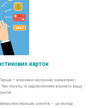
астикових карток
. Перша — власники численних знижкових і
 Такі покупці із задоволенням візьмуть вашу
рентів.
найперспективніших клієнтів — це молоді