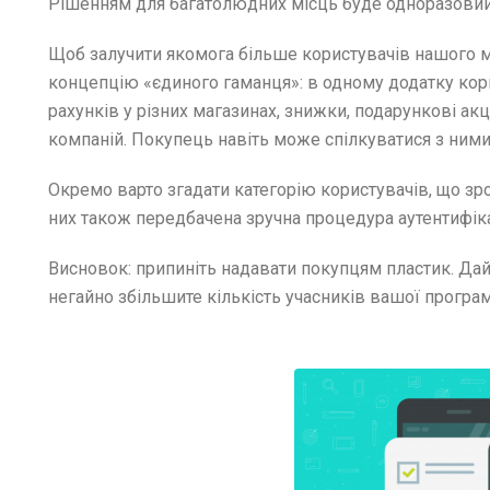
Рішенням для багатолюдних місць буде одноразовий 
Щоб залучити якомога більше користувачів нашого 
концепцію «єдиного гаманця»: в одному додатку кори
рахунків у різних магазинах, знижки, подарункові акц
компаній. Покупець навіть може спілкуватися з ними
Окремо варто згадати категорію користувачів, що зро
них також передбачена зручна процедура аутентифіка
Висновок: припиніть надавати покупцям пластик. Дайте
негайно збільшите кількість учасників вашої програм