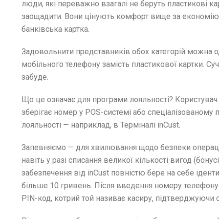
люди, які переважно взагалі не беруть пластикові ка
заощадити. Вони цінують комфорт вище за економію,
банківська картка.
Задовольнити представників обох категорій можна о
мобільного телефону замість пластикової картки. Су
забуде.
Що це означає для програми лояльності? Користувач 
зберігає номер у POS-системі або спеціалізованому
лояльності — наприклад, в Терміналі inCust.
Запевняємо — для хвилювання щодо безпеки операці
навіть у разі списання великої кількості вигод (бону
забезпечення від inCust повністю бере на себе ідент
більше 10 гривень. Після введення номеру телефону
PIN-код, котрий той називає касиру, підтверджуючи 