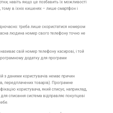
ртки, навіть якщо це позбавить їх можливості
 тому в їхніх кишенях – лише смартфон і
дночасно: треба лише скористатися номером
часна людина номер свого телефону точно не
називає свій номер телефону касирові, і той
 програмному додатку для програми
й з даними користувачів немає причин
сів, передплачених товарів). Програмне
ифікацію користувача, який списує, наприклад,
 для списання система відправляє покупцеві
себе.