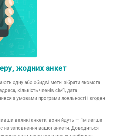
еру, жодних анкет
ають одну або обидві мети: зібрати якомога
реса, кількість членів сім’ї, дата
ився з умовами програми лояльності і згоден
чивши великі анкети, вони йдуть — їм легше
час на заповнення вашої анкети. Доводиться
скорочувати, якщо вона все ж необхідна.