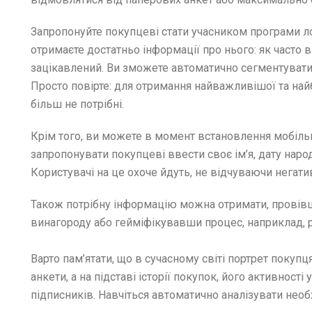
Запропонуйте покупцеві стати учасником програми ло
отримаєте достатньо інформації про нього: як часто в
зацікавлений. Ви зможете автоматично сегментувати с
Просто повірте: для отримання найважливішої та най
більш не потрібні.
Крім того, ви можете в момент встановлення мобільн
запропонувати покупцеві ввести своє ім’я, дату наро
Користувачі на це охоче йдуть, не відчуваючи негати
Також потрібну інформацію можна отримати, провівш
винагороду або гейміфікувавши процес, наприклад, 
Варто пам’ятати, що в сучасному світі портрет покуп
анкети, а на підставі історії покупок, його активності
підписників. Навчіться автоматично аналізувати нео