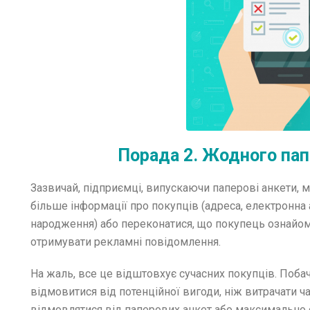
Порада 2. Жодного пап
Зазвичай, підприємці, випускаючи паперові анкети, м
більше інформації про покупців (адреса, електронна ад
народження) або переконатися, що покупець ознайом
отримувати рекламні повідомлення.
На жаль, все це відштовхує сучасних покупців. Поба
відмовитися від потенційної вигоди, ніж витрачати 
відмовлятися від паперових анкет або максимально 