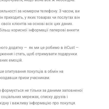
яльності за номером телефону. З часом, ви
ін приходить, у яких товарах чи послугах він
воїх клієнтів на основі всіх цих даних.
більш корисної інформації паперові анкети
ого додатку — як ми це робимо в inCust —
дження і стать, щоб отримувати подарунки.
вних емоцій.
и опитування покупців в обмін на
роздавши призи учасникам.
ця формується не тільки за даними заповненої
 у соціальних мережах, списку друзів і
бхідну і важливу інформацію про покупця.