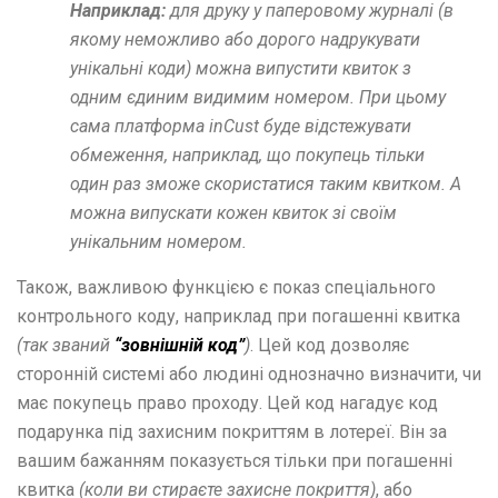
Наприклад:
для друку у паперовому журналі (в
якому неможливо або дорого надрукувати
унікальні коди) можна випустити квиток з
одним єдиним видимим номером. При цьому
сама платформа inCust буде відстежувати
обмеження, наприклад, що покупець тільки
один раз зможе скористатися таким квитком. А
можна випускати кожен квиток зі своїм
унікальним номером.
Також, важливою функцією є показ спеціального
контрольного коду, наприклад при погашенні квитка
(так званий
“зовнішній код”
)
. Цей код дозволяє
сторонній системі або людині однозначно визначити, чи
має покупець право проходу. Цей код нагадує код
подарунка під захисним покриттям в лотереї. Він за
вашим бажанням показується тільки при погашенні
квитка
(коли ви стираєте захисне покриття)
, або