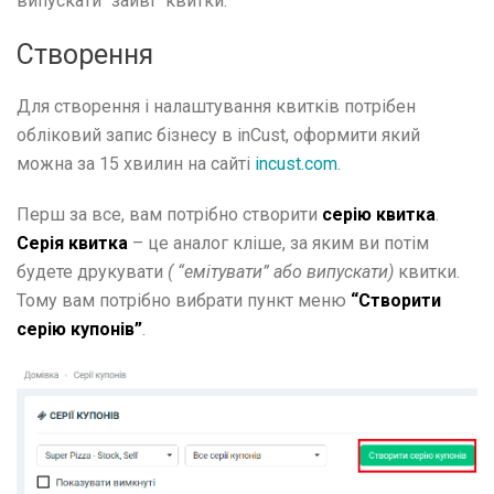
випускати “зайві” квитки.
Створення
Для створення і налаштування квитків потрібен
обліковий запис бізнесу в inCust, оформити який
можна за 15 хвилин на сайті
incust.com
.
Перш за все, вам потрібно створити
серію квитка
.
Серія квитка
– це аналог кліше, за яким ви потім
будете друкувати
( “емітувати” або випускати)
квитки.
Тому вам потрібно вибрати пункт меню
“Створити
серію купонів”
.