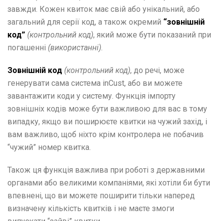
завжди. Кожен квиток має свій або унікальний, або
загальний для серії код, а також окремий
“зовнішній
код”
(контрольний код)
, який може бути показаний при
погашенні
(використанні)
.
Зовнішній код
(контрольний код)
, до речі, може
генерувати сама система inCust, або ви можете
завантажити коди у систему. Функція імпорту
зовнішніх кодів може бути важливою для вас в тому
випадку, якщо ви поширюєте квитки на чужий захід, і
вам важливо, щоб ніхто крім контролера не побачив
“чужий” номер квитка.
Також ця функція важлива при роботі з державними
органами або великими компаніями, які хотіли би бути
впевнені, що ви можете поширити тільки наперед
визначену кількість квитків і не маєте змоги