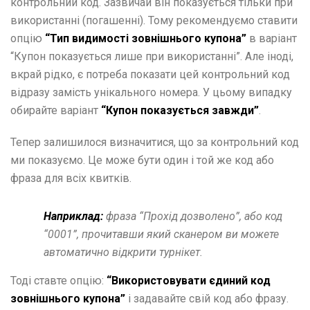
контрольний код. Зазвичай він показується тільки при
використанні (погашенні). Тому рекомендуємо ставити
опцію
“Тип видимості зовнішнього купона”
в варіант
“Купон показується лише при використанні”. Але іноді,
вкрай рідко, є потреба показати цей контрольний код
відразу замість унікального номера. У цьому випадку
обирайте варіант
“Купон показується завжди”
.
Тепер залишилося визначитися, що за контрольний код
ми показуємо. Це може бути один і той же код або
фраза для всіх квитків.
Наприклад:
фраза “Прохід дозволено”, або код
“0001”, прочитавши який сканером ви можете
автоматично відкрити турнікет.
Тоді ставте опцію:
“Використовувати єдиний код
зовнішнього купона”
і задавайте свій код або фразу.