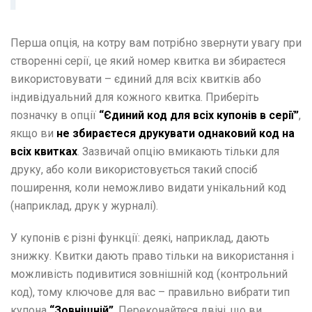
Перша опція, на котру вам потрібно звернути увагу при
створенні серії, це який номер квитка ви збираєтеся
використовувати – єдиний для всіх квитків або
індивідуальний для кожного квитка. Приберіть
позначку в опції
“Єдиний код для всіх купонів в серії”
,
якщо ви
не збираєтеся друкувати однаковий код на
всіх квитках
. Зазвичай опцію вмикають тільки для
друку, або коли використовується такий спосіб
поширення, коли неможливо видати унікальний код
(наприклад, друк у журналі).
У купонів є різні функції: деякі, наприклад, дають
знижку. Квитки дають право тільки на використання і
можливість подивитися зовнішній код (контрольний
код), тому ключове для вас – правильно вибрати тип
купона
“Зовнішній”
. Переконайтеся двічі, що ви