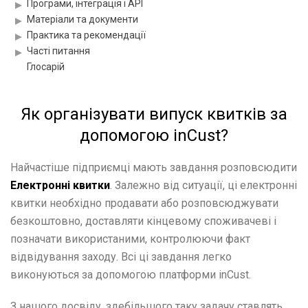
Програми, інтеграція і API
Матеріали та документи
Практика та рекомендації
Часті питання
Глосарій
Матеріали для розміщення QR-кодів
Як організувати випуск квитків за
допомогою inCust?
Найчастіше підприємці мають завдання розповсюдити
Електронні квитки
. Залежно від ситуації, ці електронні
квитки необхідно продавати або розповсюджувати
безкоштовно, доставляти кінцевому споживачеві і
позначати використаними, контролюючи факт
відвідування заходу. Всі ці завдання легко
виконуються за допомогою платформи inCust.
З нашого досвіду, здебільшого таку задачу ставлять