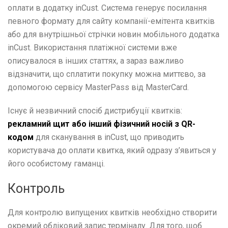
оплати в додатку inCust. Система генерує посилання
певного формату для сайту компанії-емітента квитків
або для внутрішньої стрічки новин мобільного додатка
inCust. Використання платіжної системи вже
описувалося в інших статтях, а зараз важливо
відзначити, що сплатити покупку можна миттєво, за
допомогою сервісу MasterPass від MasterCard.
Існує й незвичний спосіб дистрибуції квитків:
рекламний щит або інший фізичний носій з QR-
кодом
для сканування в inCust, що приводить
користувача до оплати квитка, який одразу з’явиться у
його особистому гаманці.
Контроль
Для контролю випущених квитків необхідно створити
окремий обліковий запис терміналу. Для того, щоб