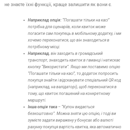
не знаєте їхні функції, краще залишити як вони є.
Наприклад опція:
“Погашати тільки на касі”
потрібна для сценаріїв, коли квиток може
погасити сам покупець в мобільному додатку, і ми
хочемо переконатися, що він знаходиться в
потрібному місці.
Наприклад
, він заходить в громадський
транспорт, знаходить квиток в гаманці і натискає
кнопку “Використати”. Якщо ми поставимо опцію
“Погашати тільки на касі”, то додаток попросить
покупця знайти і відсканувати спеціальний QR код
(наприклад, на валідаторі), щоб переконатися в
тому, що квиток погашений на конкретному
маршруті.
Інша опція така
– “Купон видається
безкоштовно”. Можна зняти цю опцію, і тоді ви
зумієте задати виражену у бонусах або валюті
рахунку покупця вартість квитка, яка автоматично