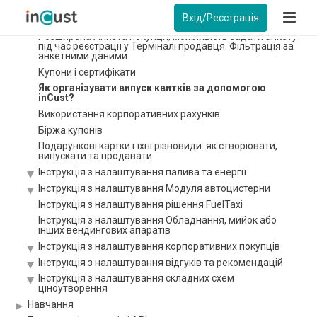
Налаштування Кіоску в режимі аутентифікації покупця
Вхід/Реєстрація
Інструкція Цифрова карта pkpass
Розширена Анкета покупця, можливість задати анкету
під час реєстрації у Терміналі продавця. Фільтрація за
анкетними даними
Купони і сертифікати
Як організувати випуск квитків за допомогою
inCust?
Використання корпоративних рахунків
Біржа купонів
Подарункові картки і їхні різновиди: як створювати,
випускати та продавати
Інструкція з налаштування палива та енергії
Інструкція з налаштування Модуля автоцистерни
Інструкція з налаштування рішення FuelTaxi
Інструкція з налаштування Обладнання, мийок або
інших вендингових апаратів
Інструкція з налаштування корпоративних покупців
Інструкція з налаштування відгуків та рекомендацій
Інструкція з налаштування складних схем
ціноутворення
Навчання