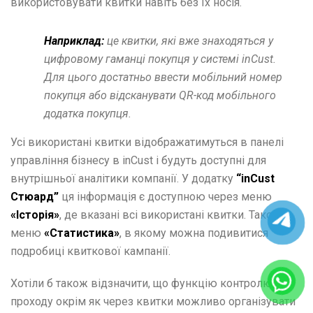
використовувати квитки навіть без їх носія.
Наприклад:
це квитки, які вже знаходяться у
цифровому гаманці покупця у системі inCust.
Для цього достатньо ввести мобільний номер
покупця або відсканувати QR-код мобільного
додатка покупця.
Усі використані квитки відображатимуться в панелі
управління бізнесу в inCust і будуть доступні для
внутрішньої аналітики компанії. У додатку
“inCust
Стюард”
ця інформація є доступною через меню
«Історія»
, де вказані всі використані квитки. Також є
меню
«Статистика»
, в якому можна подивитися
подробиці квиткової кампанії.
Хотіли б також відзначити, що функцію контролю
проходу окрім як через квитки можливо організувати