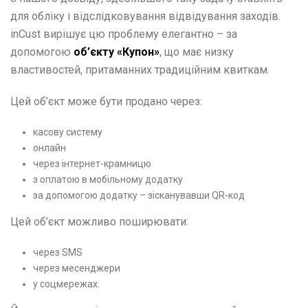
для обліку і відслідковування відвідування заходів.
inCust вирішує цю проблему елегантно – за
допомогою
об’єкту «Купон»
, що має низку
властивостей, притаманних традиційним квиткам.
Цей об’єкт може бути продано через:
касову систему
онлайн
через інтернет-крамницю
з оплатою в мобільному додатку
за допомогою додатку – зісканувавши QR-код
Цей об’єкт можливо поширювати:
через SMS
через месенджери
у соцмережах.