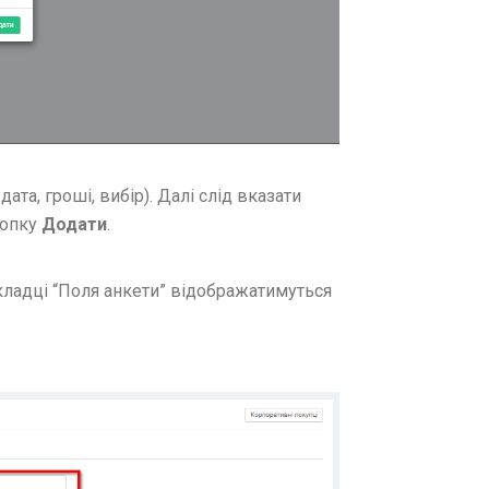
дата, гроші, вибір). Далі слід вказати
нопку
Додати
.
кладці “Поля анкети” відображатимуться