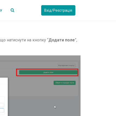
Вхід/Реєстрація
СУ
що натиснути на кнопку “
Додати поле
”,