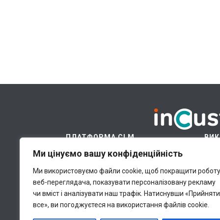
ПЛАТФОРМА CLM
ВИК
Ми цінуємо вашу конфіденційність
Платформа
Хм
Модулі
Ці
Ми використовуємо файли cookie, щоб покращити робот
веб-переглядача, показувати персоналізовану рекламу
Галузі
В
чи вміст і аналізувати наш трафік.
Натиснувши «Прийняти
Ціни
Бі
все», ви погоджуєтеся на використання файлів cookie.
Ідеї для бізнесу
П