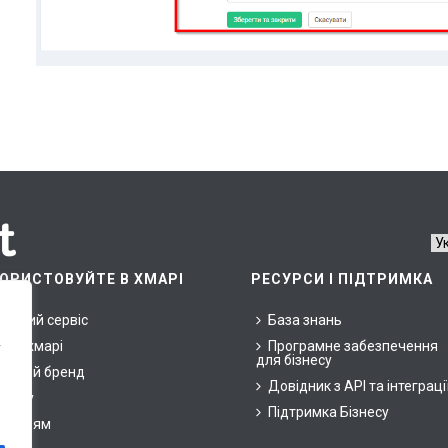
ОРИСТОВУЙТЕ В ХМАРІ
РЕСУРСИ І ПІДТРИМКА
арний сервіс
База знань
ни у хмарі
Програмне забезпечення
у
для бізнесу
ласний бренд
Довідник з API та інтеграці
знесу
Підтримка Бізнесу
окупцям