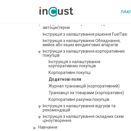
Подарункові картки і їхні різновиди: як
створювати, випускати та продавати
ПЛА
Інструкція з налаштування палива та енергії
Інструкція з налаштування Модуля
автоцистерни
Інструкція з налаштування рішення FuelTaxi
Інструкція з налаштування Обладнання,
мийок або інших вендингових апаратів
Інструкція з налаштування корпоративних
покупців
Інструкція з налаштування
корпоративних покупців
Корпоративні покупці
Додаткові поля
Журнал транзакцій (корпоративний)
Транзакції за товарами (корпоративні)
Корпоративні рахунки покупців
Інструкція з налаштування відгуків та
рекомендацій
Інструкція з налаштування складних схем
ціноутворення
Навчання