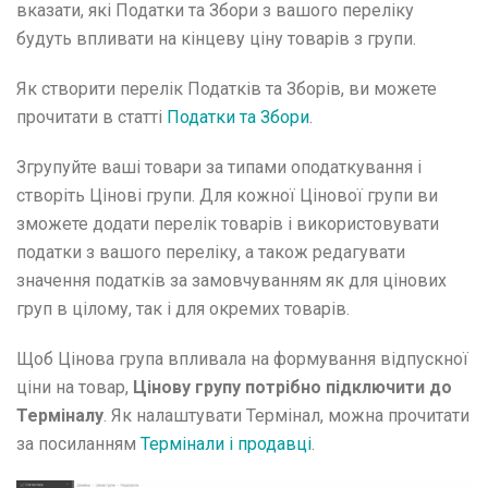
вказати, які Податки та Збори з вашого переліку
Як організувати випуск квитків за допомогою inCust?
Використання корпоративних рахунків
будуть впливати на кінцеву ціну товарів з групи.
Біржа купонів
Подарункові картки і їхні різновиди: як створювати,
Як створити перелік Податків та Зборів, ви можете
випускати та продавати
прочитати в статті
Податки та Збори
.
Інструкція з налаштування палива та енергії
Інструкція з налаштування Модуля автоцистерни
Згрупуйте ваші товари за типами оподаткування і
Інструкція з налаштування рішення FuelTaxi
створіть Цінові групи. Для кожної Цінової групи ви
Інструкція з налаштування Обладнання, мийок або
інших вендингових апаратів
зможете додати перелік товарів і використовувати
Інструкція з налаштування корпоративних покупців
податки з вашого переліку, а також редагувати
Інструкція з налаштування відгуків та рекомендацій
значення податків за замовчуванням як для цінових
Інструкція з налаштування складних схем
ціноутворення
груп в цілому, так і для окремих товарів.
Навчання
Програми, інтеграція і API
Щоб Цінова група впливала на формування відпускної
Матеріали та документи
ціни на товар,
Цінову групу потрібно підключити до
Практика та рекомендації
Терміналу
. Як налаштувати Термінал, можна прочитати
Часті питання
за посиланням
Термінали і продавці
.
Глосарій
Матеріали для розміщення QR-кодів