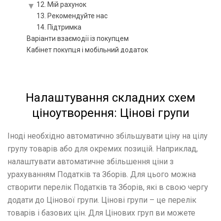
12. Мій рахунок
13. Рекомендуйте нас
14. Підтримка
Варіанти взаємодії із покупцем
Кабінет покупця і мобільний додаток
Мобільний додаток inCust: інформація про компанію,
торгові точки, контакти, програми лояльності
Новини, геотаргетингові новини, персоналізовані
новини, новини з сайту чи соціальних мереж,
повідомлення, отримання повідомлень
Налаштування складних схем
Способи видачі та погашення винагород
ціноутворення: Цінові групи
Огляд: Способи прийому оплати від покупців
Як налаштувати Крамницю у додатку покупця inCust?
Іноді необхідно автоматично збільшувати ціну на цілу
Оплата за прямим посиланням або QR
групу товарів або для окремих позицій. Наприклад,
Оплата кредитною карткою на касі без банківського
терміналу
налаштувати автоматичне збільшення ціни з
Налаштування Кіоску в режимі аутентифікації покупця
урахуванням Податків та Зборів. Для цього можна
Інструкція Цифрова карта pkpass
створити перелік Податків та Зборів, які в свою чергу
Розширена Анкета покупця, можливість задати анкету
під час реєстрації у Терміналі продавця. Фільтрація за
додати до Цінової групи. Цінові групи – це перелік
анкетними даними
товарів і базових цін. Для Цінових груп ви можете
Купони і сертифікати