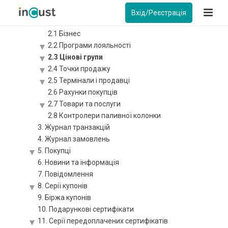
2. Налаштування
Вхід/Реєстрація
Налаштування: огляд
2.1 Бізнес
2.2 Програми лояльності
2.3 Цінові групи
2.4 Точки продажу
2.5 Термінали і продавці
2.6 Рахунки покупців
2.7 Товари та послуги
2.8 Контролери паливної колонки
3. Журнал транзакцій
4. Журнал замовлень
5. Покупці
6. Новини та інформація
7. Повідомлення
8. Серії купонів
9. Біржа купонів
10. Подарункові сертифікати
11. Серії передоплачених сертифікатів