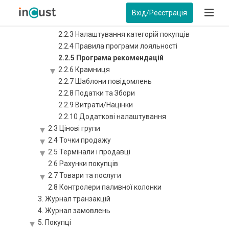
2.2.1 Налаштування програми лояльності
Вхід/Реєстрація
2.2.2 Категорії покупців
2.2.3 Налаштування категорій покупців
2.2.4 Правила програми лояльності
2.2.5 Програма рекомендацій
2.2.6 Крамниця
2.2.7 Шаблони повідомлень
2.2.8 Податки та Збори
2.2.9 Витрати/Націнки
2.2.10 Додаткові налаштування
2.3 Цінові групи
2.4 Точки продажу
2.5 Термінали і продавці
2.6 Рахунки покупців
2.7 Товари та послуги
2.8 Контролери паливної колонки
3. Журнал транзакцій
4. Журнал замовлень
5. Покупці