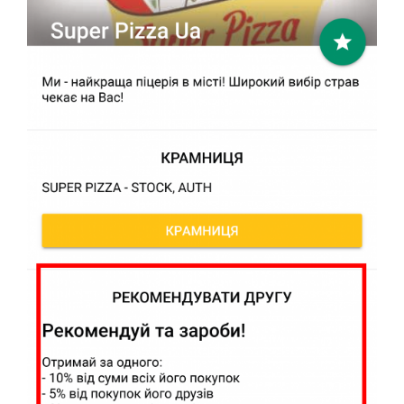
Програми, інтеграція і API
Матеріали та документи
Практика та рекомендації
Часті питання
Глосарій
Матеріали для розміщення QR-кодів