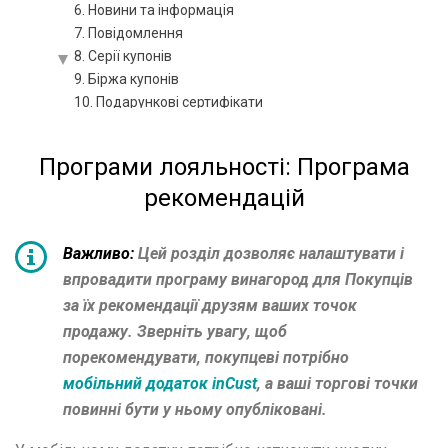
6. Новини та інформація
7. Повідомлення
8. Серії купонів
9. Біржа купонів
10. Подарункові сертифікати
11. Серії передоплачених сертифікатів
12. Мій рахунок
Програми лояльності: Програма
13. Рекомендуйте нас
рекомендацій
14. Підтримка
Варіанти взаємодії із покупцем
Кабінет покупця і мобільний додаток
Важливо:
Цей розділ дозволяє налаштувати і
Мобільний додаток inCust: інформація про компанію,
торгові точки, контакти, програми лояльності
впровадити програму винагород для Покупців
Новини, геотаргетингові новини, персоналізовані
за їх рекомендації друзям ваших точок
новини, новини з сайту чи соціальних мереж,
повідомлення, отримання повідомлень
продажу. Зверніть увагу, щоб
Способи видачі та погашення винагород
порекомендувати, покупцеві потрібно
Огляд: Способи прийому оплати від покупців
мобільний додаток inCust
, а ваші торгові точки
Як налаштувати Крамницю у додатку покупця inCust?
повинні бути у ньому опубліковані.
Оплата за прямим посиланням або QR
Оплата кредитною карткою на касі без банківського