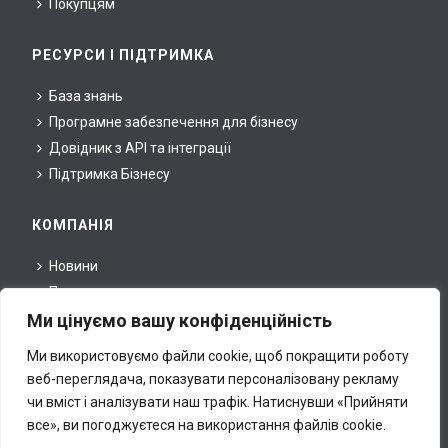
Покупцям
РЕСУРСИ І ПІДТРИМКА
База знань
Програмне забезпечення для бізнесу
Довідник з API та інтеграції
Підтримка Бізнесу
КОМПАНІЯ
Новини
Про нас
Ми цінуємо вашу конфіденційність
Для партнерів
Для преси
Ми використовуємо файли cookie, щоб покращити роботу
Правова інформація
веб-переглядача, показувати персоналізовану рекламу
Контакти
чи вміст і аналізувати наш трафік.
Натиснувши «Прийняти
все», ви погоджуєтеся на використання файлів cookie.