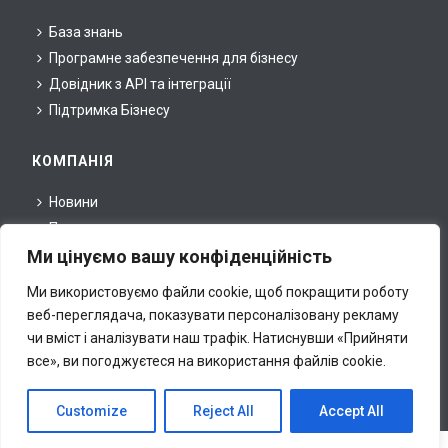
База знань
Програмне забезпечення для бізнесу
Довідник з API та інтеграції
Підтримка Бізнесу
КОМПАНІЯ
Новини
Про нас
Ми цінуємо вашу конфіденційність
Для партнерів
Для преси
Ми використовуємо файли cookie, щоб покращити роботу
Правова інформація
веб-переглядача, показувати персоналізовану рекламу
Контакти
чи вміст і аналізувати наш трафік.
Натиснувши «Прийняти
все», ви погоджуєтеся на використання файлів cookie.
Всі права належать inCust Ltd., © 2020. This site is
protected by reCAPTCHA and the Google
Privacy Policy
and
Customize
Reject All
Accept All
Terms of Service
apply.