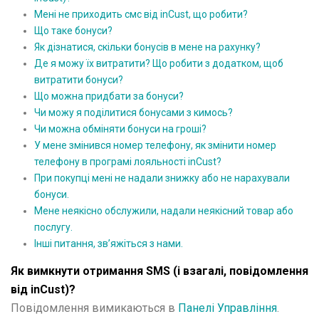
Мені не приходить смс від inCust, що робити?
Що таке бонуси?
Як дізнатися, скільки бонусів в мене на рахунку?
Де я можу їх витратити? Що робити з додатком, щоб
витратити бонуси?
Що можна придбати за бонуси?
Чи можу я поділитися бонусами з кимось?
Чи можна обміняти бонуси на гроші?
У мене змінився номер телефону, як змінити номер
телефону в програмі лояльності inCust?
При покупці мені не надали знижку або не нарахували
бонуси.
Мене неякісно обслужили, надали неякісний товар або
послугу.
Інші питання, зв’яжіться з нами.
Як вимкнути отримання SMS (і взагалі, повідомлення
від inCust)?
Повідомлення вимикаються в
Панелі Управління
.