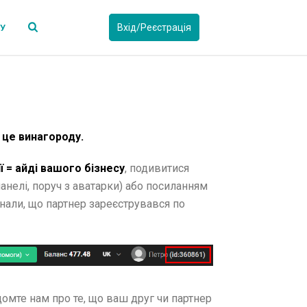
Вхід/Реєстрація
СУ
 це винагороду.
 = айді вашого бізнесу
, подивитися
анелі, поруч з аватарки) або посиланням
али, що партнер зареєструвався по
омте нам про те, що ваш друг чи партнер