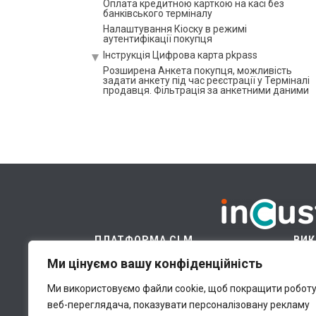
Оплата кредитною карткою на касі без
банківського терміналу
Налаштування Кіоску в режимі
аутентифікації покупця
Інструкція Цифрова карта pkpass
Розширена Анкета покупця, можливість
задати анкету під час реєстрації у Терміналі
продавця. Фільтрація за анкетними даними
Купони і сертифікати
Як організувати випуск квитків за
допомогою inCust?
Використання корпоративних рахунків
Біржа купонів
Подарункові картки і їхні різновиди: як
створювати, випускати та продавати
Інструкція з налаштування палива та енергії
Інструкція з налаштування Модуля
автоцистерни
ПЛАТФОРМА CLM
ВИК
Інструкція з налаштування рішення FuelTaxi
Ми цінуємо вашу конфіденційність
Інструкція з налаштування Обладнання,
Платформа
Хм
мийок або інших вендингових апаратів
Модулі
Ці
Ми використовуємо файли cookie, щоб покращити робот
Інструкція з налаштування корпоративних
покупців
веб-переглядача, показувати персоналізовану рекламу
Галузі
В
Інструкція з налаштування відгуків та