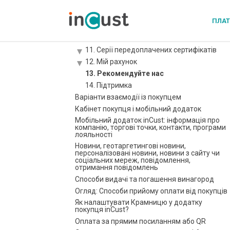
7. Повідомлення
8. Серії купонів
ПЛА
9. Біржа купонів
10. Подарункові сертифікати
11. Серії передоплачених сертифікатів
12. Мій рахунок
13. Рекомендуйте нас
14. Підтримка
Варіанти взаємодії із покупцем
Кабінет покупця і мобільний додаток
Мобільний додаток inCust: інформація про
компанію, торгові точки, контакти, програми
лояльності
Новини, геотаргетингові новини,
персоналізовані новини, новини з сайту чи
соціальних мереж, повідомлення,
отримання повідомлень
Способи видачі та погашення винагород
Огляд: Способи прийому оплати від покупців
Як налаштувати Крамницю у додатку
покупця inCust?
Оплата за прямим посиланням або QR