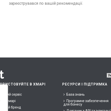
зареєструвався по вашій рекомендації.
ОРИСТОВУЙТЕ В ХМАРІ
РЕСУРСИ І ПІДТРИМКА
арний сервіс
База знань
ни у хмарі
Програмне забезпечення
у
для бізнесу
ласний бренд
Довідник з API та інтеграці