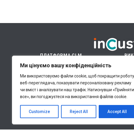
ПЛАТФОРМА CLM
ВИК
Ми цінуємо вашу конфіденційність
Платформа
Хм
Модулі
Ці
Ми використовуємо файли cookie, щоб покращити робот
веб-переглядача, показувати персоналізовану рекламу
Галузі
В
чи вміст і аналізувати наш трафік.
Натиснувши «Прийняти
Ціни
Бі
все», ви погоджуєтеся на використання файлів cookie.
Ідеї для бізнесу
П
Customize
Reject All
Accept All
Всі права належать inCust Ltd., © 2020. Th