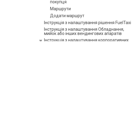
покупця
Маршрути
Додати маршрут
Інструкція з налаштування рішення FuelTaxi
Інструкція з налаштування Обладнання,
мийок або інших вендингових апаратів
Інструкція з налаштування корпоративних
покупців
Інструкція з налаштування відгуків та
рекомендацій
Інструкція з налаштування складних схем
ціноутворення
Навчання
Програми, інтеграція і API
Матеріали та документи
Практика та рекомендації
Часті питання
Глосарій
Матеріали для розміщення QR-кодів