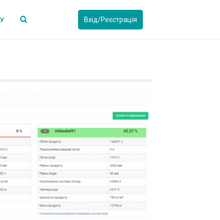
Вхід/Реєстрація
СУ