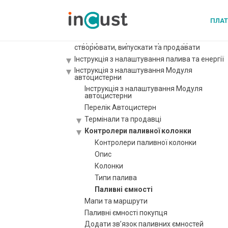
допомогою inCust?
Використання корпоративних рахунків
ПЛА
Біржа купонів
Подарункові картки і їхні різновиди: як
створювати, випускати та продавати
Інструкція з налаштування палива та енергії
Інструкція з налаштування Модуля
автоцистерни
Інструкція з налаштування Модуля
автоцистерни
Перелік Автоцистерн
Термінали та продавці
Контролери паливної колонки
Контролери паливної колонки
Опис
Колонки
Типи палива
Паливні ємності
Мапи та маршрути
Паливні ємності покупця
Додати зв’язок паливних ємностей