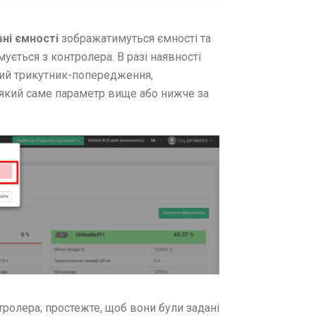
ні ємності
зображатимуться ємності та
ується з контролера. В разі наявності
ний трикутник-попередження,
 який саме параметр вище або нижче за
ролера; простежте, щоб вони були задані