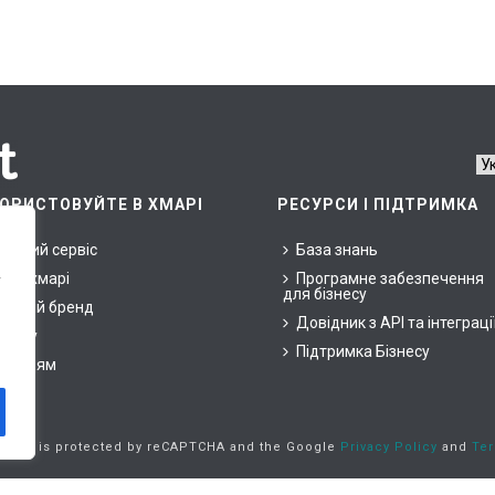
ОРИСТОВУЙТЕ В ХМАРІ
РЕСУРСИ І ПІДТРИМКА
арний сервіс
База знань
ни у хмарі
Програмне забезпечення
у
для бізнесу
ласний бренд
Довідник з API та інтеграці
знесу
Підтримка Бізнесу
окупцям
is site is protected by reCAPTCHA and the Google
Privacy Policy
and
Ter