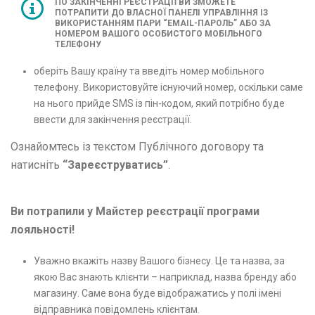
ПО ЗАКІНЧЕННІ РЕЄСТРАЦІЇ ВИ ЗМОЖЕТЕ
ПОТРАПИТИ ДО ВЛАСНОЇ ПАНЕЛІ УПРАВЛІННЯ ІЗ
ВИКОРИСТАННЯМ ПАРИ “EMAIL-ПАРОЛЬ” АБО ЗА
НОМЕРОМ ВАШОГО ОСОБИСТОГО МОБІЛЬНОГО
ТЕЛЕФОНУ
оберіть Вашу країну та введіть номер мобільного
телефону. Використовуйте існуючий номер, оскільки саме
на нього прийде SMS із пін-кодом, який потрібно буде
ввести для закінчення реєстрації.
Ознайомтесь із текстом Публічного договору та
натисніть
“Зареєструватись”
.
Ви потрапили у Майстер реєстрації програми
лояльності!
Уважно вкажіть назву Вашого бізнесу. Це та назва, за
якою Вас знають клієнти – наприклад, назва бренду або
магазину. Саме вона буде відображатись у полі імені
відправника повідомлень клієнтам.