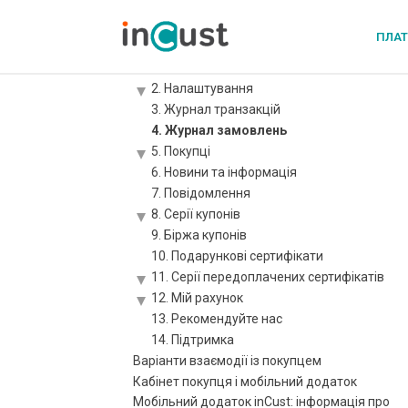
Огляд
Інструкції
ПЛА
Інструкція-опис кабінету бізнесу
1. Статистика
2. Налаштування
3. Журнал транзакцій
4. Журнал замовлень
5. Покупці
6. Новини та інформація
7. Повідомлення
8. Серії купонів
9. Біржа купонів
10. Подарункові сертифікати
11. Серії передоплачених сертифікатів
12. Мій рахунок
13. Рекомендуйте нас
14. Підтримка
Варіанти взаємодії із покупцем
Кабінет покупця і мобільний додаток
Мобільний додаток inCust: інформація про