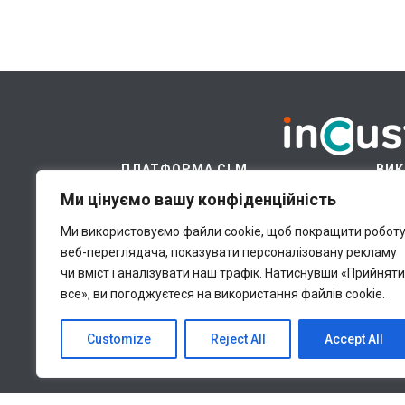
ПЛАТФОРМА CLM
ВИК
Ми цінуємо вашу конфіденційність
Платформа
Хм
Модулі
Ці
Ми використовуємо файли cookie, щоб покращити робот
веб-переглядача, показувати персоналізовану рекламу
Галузі
В
чи вміст і аналізувати наш трафік.
Натиснувши «Прийняти
Ціни
Бі
все», ви погоджуєтеся на використання файлів cookie.
Ідеї для бізнесу
П
Customize
Reject All
Accept All
Всі права належать inCust Ltd., © 2020. Th