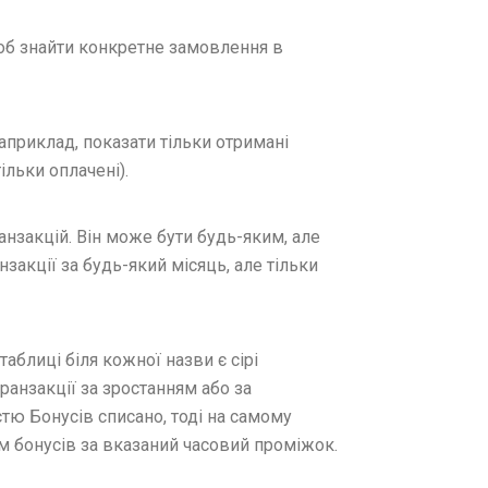
б знайти конкретне замовлення в
априклад, показати тільки отримані
ільки оплачені).
нзакцій. Він може бути будь-яким, але
закції за будь-який місяць, але тільки
 таблиці біля кожної назви є сірі
ранзакції за зростанням або за
тю Бонусів списано, тоді на самому
м бонусів за вказаний часовий проміжок.