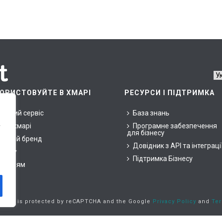
ОРИСТОВУЙТЕ В ХМАРІ
РЕСУРСИ І ПІДТРИМКА
арний сервіс
База знань
ни у хмарі
Програмне забезпечення
у
для бізнесу
ласний бренд
Довідник з API та інтеграці
знесу
Підтримка Бізнесу
окупцям
is site is protected by reCAPTCHA and the Google
Privacy Policy
and
Ter