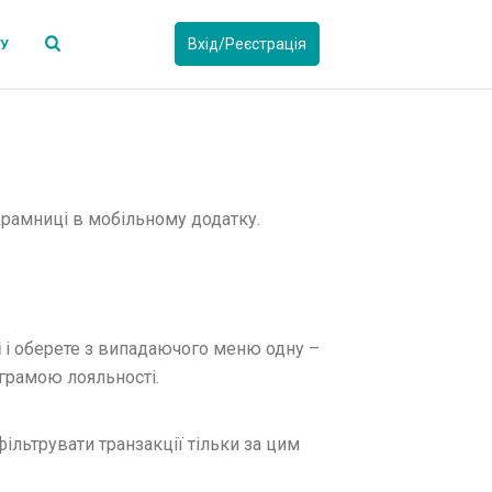
Вхід/Реєстрація
СУ
Крамниці в мобільному додатку.
і
і оберете з випадаючого меню одну –
ограмою лояльності.
ільтрувати транзакції тільки за цим