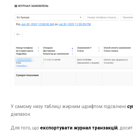
У самому низу таблиці жирним шрифтом підсвічені
су
діапазон.
Для того, що
експортувати журнал транзакцій
, доси