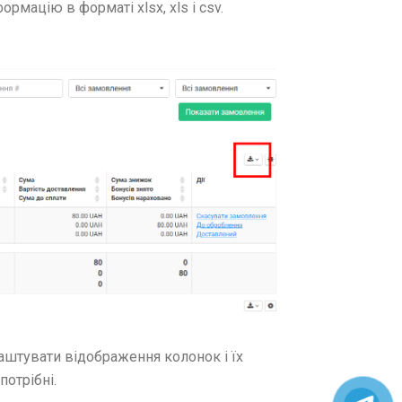
рмацію в форматі xlsx, xls і csv.
штувати відображення колонок і їх
отрібні.