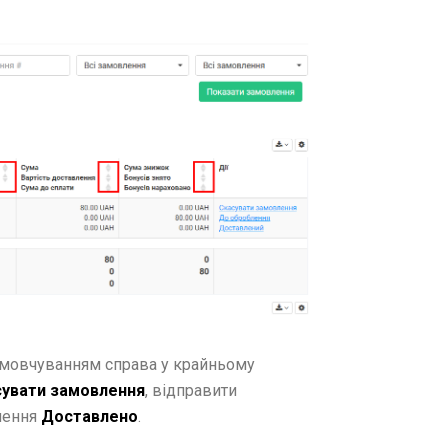
амовчуванням справа у крайньому
увати замовлення
, відправити
лення
Доставлено
.