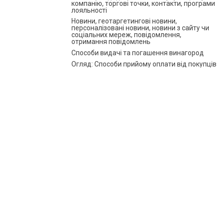
компанію, торгові точки, контакти, програми
лояльності
Новини, геотаргетингові новини,
персоналізовані новини, новини з сайту чи
соціальних мереж, повідомлення,
отримання повідомлень
Способи видачі та погашення винагород
Огляд: Способи прийому оплати від покупців
Як налаштувати Крамницю у додатку
покупця inCust?
Оплата за прямим посиланням або QR
Оплата кредитною карткою на касі без
банківського терміналу
Налаштування Кіоску в режимі
аутентифікації покупця
Інструкція Цифрова карта pkpass
Розширена Анкета покупця, можливість
задати анкету під час реєстрації у Терміналі
продавця. Фільтрація за анкетними даними
Купони і сертифікати
Як організувати випуск квитків за
допомогою inCust?
Використання корпоративних рахунків
Біржа купонів