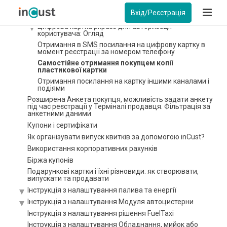
Налаштування Кіоску в режимі аутентифікації покупця
Вхід/Реєстрація
Інструкція Цифрова карта pkpass
Цифрова картка pkpass для авторизації
користувача: Огляд
Отримання в SMS посилання на цифрову картку в
момент реєстрації за номером телефону
Самостійне отримання покупцем копії
пластикової картки
Отримання посилання на картку іншими каналами і
подіями
Розширена Анкета покупця, можливість задати анкету
під час реєстрації у Терміналі продавця. Фільтрація за
анкетними даними
Купони і сертифікати
Як організувати випуск квитків за допомогою inCust?
Використання корпоративних рахунків
Біржа купонів
Подарункові картки і їхні різновиди: як створювати,
випускати та продавати
Інструкція з налаштування палива та енергії
Інструкція з налаштування Модуля автоцистерни
Інструкція з налаштування рішення FuelTaxi
Інструкція з налаштування Обладнання, мийок або