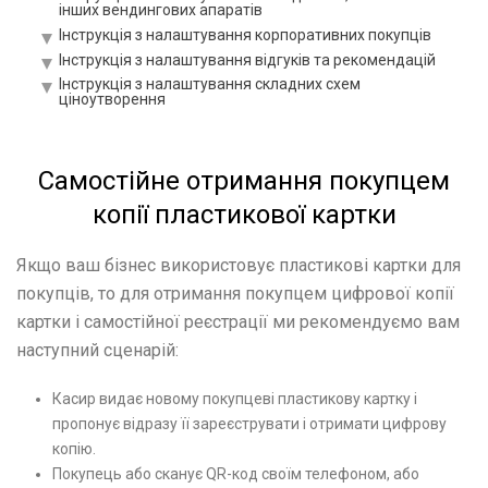
інших вендингових апаратів
Інструкція з налаштування корпоративних покупців
Інструкція з налаштування відгуків та рекомендацій
Інструкція з налаштування складних схем
ціноутворення
Навчання
Програми, інтеграція і API
Самостійне отримання покупцем
Матеріали та документи
Практика та рекомендації
копії пластикової картки
Часті питання
Глосарій
Якщо ваш бізнес використовує пластикові картки для
Матеріали для розміщення QR-кодів
покупців, то для отримання покупцем цифрової копії
картки і самостійної реєстрації ми рекомендуємо вам
наступний сценарій:
Касир видає новому покупцеві пластикову картку і
пропонує відразу її зареєструвати і отримати цифрову
копію.
Покупець або сканує QR-код своїм телефоном, або