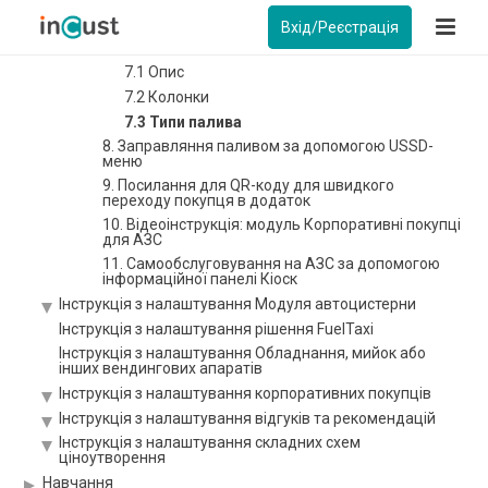
7. Налаштування “Контролера паливної колонки”
Вхід/Реєстрація
Контролер паливної колонки: Огляд
7.1 Опис
7.2 Колонки
7.3 Типи палива
8. Заправляння паливом за допомогою USSD-
меню
9. Посилання для QR-коду для швидкого
переходу покупця в додаток
10. Відеоінструкція: модуль Корпоративні покупці
для АЗС
11. Самообслуговування на АЗС за допомогою
інформаційної панелі Кіоск
Інструкція з налаштування Модуля автоцистерни
Інструкція з налаштування рішення FuelTaxi
Інструкція з налаштування Обладнання, мийок або
інших вендингових апаратів
Інструкція з налаштування корпоративних покупців
Інструкція з налаштування відгуків та рекомендацій
Інструкція з налаштування складних схем
ціноутворення
Навчання