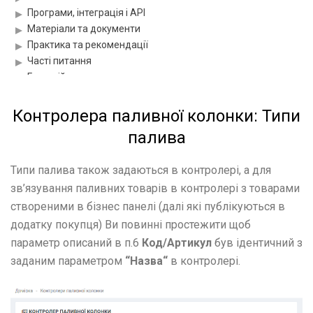
Програми, інтеграція і API
Матеріали та документи
Практика та рекомендації
Часті питання
Глосарій
Матеріали для розміщення QR-кодів
Контролера паливної колонки: Типи
палива
Типи палива також задаються в контролері, а для
зв’язування паливних товарів в контролері з товарами
створеними в бізнес панелі (далі які публікуються в
додатку покупця) Ви повинні простежити щоб
параметр описаний в п.6
Код/Артикул
був ідентичний з
заданим параметром
“
Назва
“
в контролері.