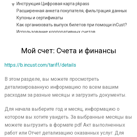
Инструкция Цифровая карта pkpass
Расширенная анкета покупателя, фильтрация данных
Купоны и сертификаты
Как организовать выпуск билетов при помощи inCust?
Использование корпоративных счетов
Биржа купонов
Подарочные карты и их разновидности: как создать,
Мой счет: Счета и финансы
выпускать и продавать
Инструкция по настройке топлива или энергии
Инструкция по настройке модуля Автоцистерны
https://b.incust.com/tariff/details
Инструкция по настройке отзывов и рекомендаций
Инструкция по настройке сложных схем
В этом разделе, вы можете просмотреть
ценообразования
детализированную информацию по всем вашим
Обучение
расходам за разные месяцы и загрузить документы.
Программы, интеграция и API
Материалы и документы
Для начала выберите год и месяц, информацию о
Практика и рекомендации
котором вы хотите увидеть. За выбранные месяцы вы
Частые вопросы
Глоссарий
можете выгрузить в формате pdf Акт выполненных
работ или Отчет детализацию оказанных услуг. Для