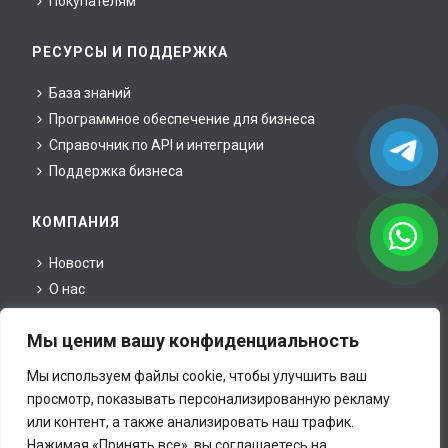
Покупателям
РЕСУРСЫ И ПОДДЕРЖКА
База знаний
Программное обеспечение для бизнеса
Справочник по API и интеграции
Поддержка бизнеса
КОМПАНИЯ
Новости
О нас
Для партнеров
Мы ценим вашу конфиденциальность
Для прессы
Юридическая информация
Мы используем файлы cookie, чтобы улучшить ваш
Контакты
просмотр, показывать персонализированную рекламу
или контент, а также анализировать наш трафик.
Нажимая «Принять все», вы соглашаетесь на
Все права принадлежат inCust Ltd., © 2020. This site is