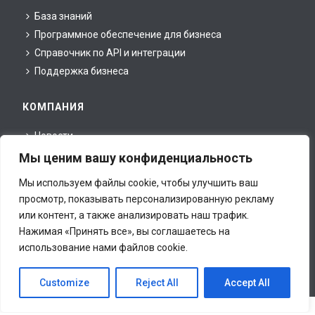
База знаний
Программное обеспечение для бизнеса
Справочник по API и интеграции
Поддержка бизнеса
КОМПАНИЯ
Новости
О нас
Мы ценим вашу конфиденциальность
Для партнеров
Мы используем файлы cookie, чтобы улучшить ваш
Для прессы
просмотр, показывать персонализированную рекламу
Юридическая информация
или контент, а также анализировать наш трафик.
Контакты
Нажимая «Принять все», вы соглашаетесь на
использование нами файлов cookie.
Все права принадлежат inCust Ltd., © 2020. This site is
protected by reCAPTCHA and the Google
Privacy Policy
and
Customize
Reject All
Accept All
Terms of Service
apply.