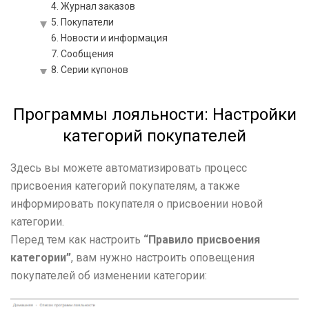
4. Журнал заказов
5. Покупатели
6. Новости и информация
7. Сообщения
8. Серии купонов
9. Биржа купонов
10. Подарочные сертификаты
Программы лояльности:
Настройки
11. Серии предоплаченных сертификатов
категорий покупателей
12. Мой счет
13. Рекомендуйте нас
14. Поддержка
Здесь вы можете автоматизировать процесс
Способы работы с покупателем
присвоения категорий покупателям, а также
Кабинет покупателя и мобильное приложение
информировать покупателя о присвоении новой
Мобильное приложение inCust
категории.
Новости и прием сообщений в мобильном приложении
inCust
Перед тем как настроить
“Правило присвоения
Способы выдачи и погашения вознаграждений
категории”
,
вам нужно настроить оповещения
Обзор: Способы приема оплаты от покупателей
покупателей об изменении категории:
Магазин в мобильном приложении inCust
Оплата по прямой ссылке или QR