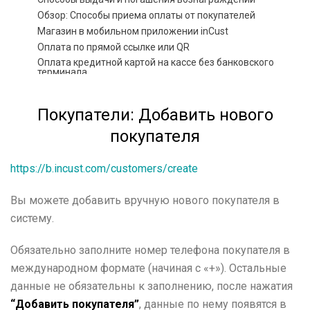
Обзор: Способы приема оплаты от покупателей
Магазин в мобильном приложении inCust
Оплата по прямой ссылке или QR
Оплата кредитной картой на кассе без банковского
терминала
Киоск в режиме аутентификации покупателя
Инструкция Цифровая карта pkpass
Покупатели: Добавить нового
Расширенная анкета покупателя, фильтрация данных
покупателя
Купоны и сертификаты
Как организовать выпуск билетов при помощи inCust?
https://b.incust.com/customers/create
Использование корпоративных счетов
Биржа купонов
Подарочные карты и их разновидности: как создать,
Вы можете добавить вручную
нового покупателя в
выпускать и продавать
систему.
Инструкция по настройке топлива или энергии
Инструкция по настройке модуля Автоцистерны
Обязательно заполните номер телефона покупателя в
Инструкция по настройке отзывов и рекомендаций
международном формате (начиная с «+»). Остальные
Инструкция по настройке сложных схем
ценообразования
данные не обязательны к заполнению, после нажатия
Обучение
“Добавить покупателя”
, данные по нему появятся в