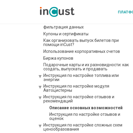
Киоск в режиме аутентификации
покупателя
ПЛАТФ
Инструкция Цифровая карта pkpass
Расширенная анкета покупателя,
фильтрация данных
Купоны и сертификаты
Как организовать выпуск билетов при
помощи inCust?
Использование корпоративных счетов
Биржа купонов
Подарочные карты и их разновидности: как
создать, выпускать и продавать
Инструкция по настройке топлива или
энергии
Инструкция по настройке модуля
Автоцистерны
Инструкция по настройке отзывов и
рекомендаций
Описание основных возможностей
Инструкция по настройке отзывов и
оценок
Инструкция по настройке сложных схем
ценообразования