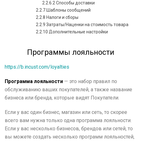
2.2.6.2 Способы доставки
2.2.7 Шаблоны сообщений
2.2.8 Налоги и сборы
2.2.9 Затраты/Наценки на стоимость товара
2.2.10 Дополнительные настройки
2.3 Ценовые группы
Ценовые группы: обзор
Программы лояльности
2.3.1 Ценовые группы товаров
2.3.2 Режим Таблицы цен
https://b.incust.com/loyalties
2.4 Точки продаж
2.5 Терминалы и продавцы
Программа лояльности
— это набор правил по
2.6 Счета покупателей
обслуживанию ваших покупателей, а также название
2.7 Товары и услуги
2.8 Контроллеры топливных колонок
бизнеса или бренда, которые видят Покупатели.
3. Журнал транзакций
4. Журнал заказов
Если у вас один бизнес, магазин или сеть, то скорее
5. Покупатели
всего вам нужна только одна программа лояльности.
6. Новости и информация
Если у вас несколько бизнесов, брендов или сетей, то
7. Сообщения
вы можете создать несколько программ лояльностей,
8. Серии купонов