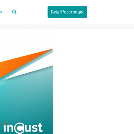
Вхід/Реєстрація
СУ