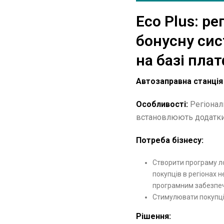
Eco Plus: р
бонусну сис
на базі пла
Автозаправна станція 
Особливості:
Регіонал
встановлюють додатки
Потреба бізнесу:
Створити програму ло
покупців в регіонах 
програмним забезпеч
Стимулювати покупці
Рішення: