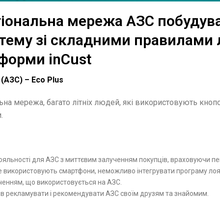
егіональна мережа АЗС побудув
тему зі складними правилами 
тформи inCust
(АЗС) – Eco Plus
ьна мережа, багато літніх людей, які використовують кнопо
.
яльності для АЗС з миттєвим залученням покупців, враховуючи пев
не використовують смартфони, неможливо інтегрувати програму лоя
енням, що використовується на АЗС.
в рекламувати і рекомендувати АЗС своїм друзям та знайомим.