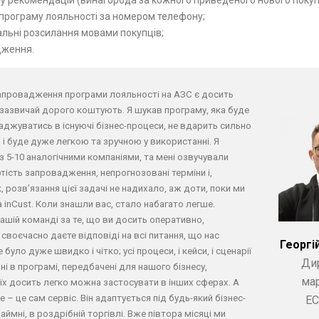
 програму лояльності за номером телефону;
альні розсилання мовами покупців;
дження.
запровадження програми лояльності на АЗС є досить
 зазвичай дорого коштують. Я шукав програму, яка буде
аджуватись в існуючі бізнес-процеси, не вдарить сильно
і буде дуже легкою та зручною у використанні. Я
з 5-10 аналогічними компаніями, та мені озвучували
тість запровадження, непрогнозовані терміни і,
 розв’язання цієї задачі не надихало, аж доти, поки ми
 inCust. Коли знашли вас, стало набагато легше.
ашій команді за те, що ви досить оперативно,
 своєчасно даєте відповіді на всі питання, що нас
Георгі
 було дуже швидко і чітко; усі процеси, і кейси, і сценарії
Ди
і в програмі, передбачені для нашого бізнесу,
ма
 їх досить легко можна застосувати в інших сферах. А
 – це сам сервіс. Він адаптується під будь-який бізнес-
EC
аймні, в роздрібній торгівлі. Вже півтора місяці ми