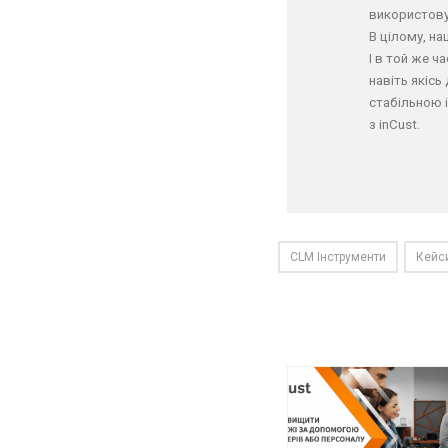
використову
В цілому, на
І в той же ч
навіть якіс
стабільною 
з inCust.
CLM Інструменти
Кейс