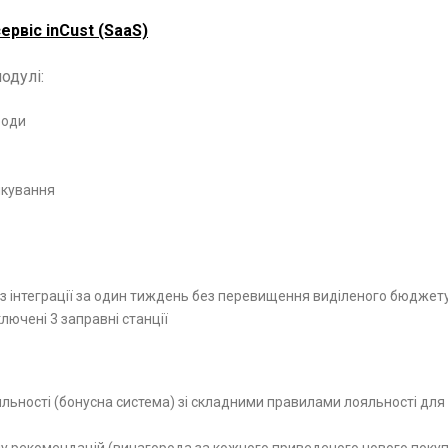
рвіс inCust (SaaS)
одулі:
роди
лкування
з інтеграції за один тиждень без перевищення виділеного бюджет
ключені 3 заправні станції
льності (бонусна система) зі складними правилами лояльності для 
му рекомендацій (винагорода за кожного приведеного нового покуп