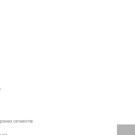
у
різних сегментів
ця);