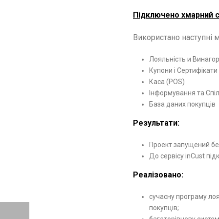
Підключено хмарний се
Використано наступні м
Лояльність и Винаго
Купони і Сертифікати
Каса (POS)
Інформування та Спі
База даних покупців
Результати:
Проект запущений бе
До сервісу inCust під
Реалізовано:
сучасну програму лоя
покупців;
багаторівневу систе