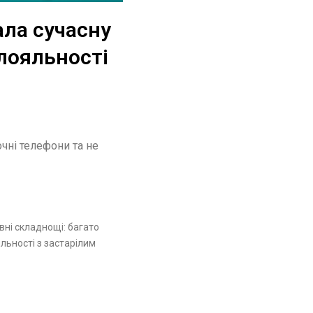
ала сучасну
лояльності
чні телефони та не
ні складнощі: багато
льності з застарілим