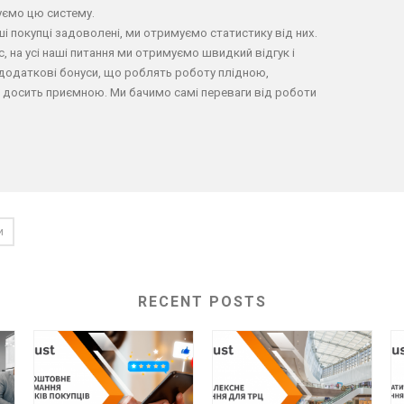
ємо цю систему.
ші покупці задоволені, ми отримуємо статистику від них.
ас, на усі наші питання ми отримуємо швидкий відгук і
ь додаткові бонуси, що роблять роботу плідною,
і досить приємною. Ми бачимо самі переваги від роботи
и
RECENT POSTS