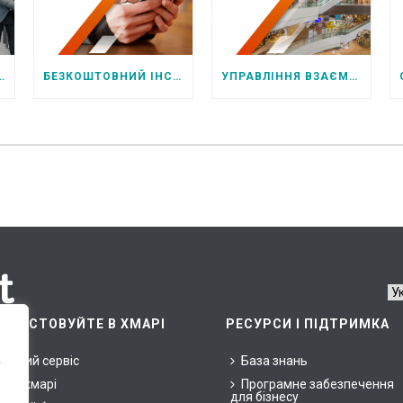
ОДАЖІ ЗА ДОПОМОГОЮ ПЕРСОНАЛУ РОЗДРІБНИХ МЕРЕЖ ЧИ ПАРТНЕРІВ
БЕЗКОШТОВНИЙ ІНСТРУМЕНТ ДЛЯ ОТРИМАННЯ ВІДГУКІВ ПОКУПЦІВ
УПРАВЛІННЯ ВЗАЄМОДІЄЮ З ПОКУПЦЯМИ ДЛЯ ТРЦ
ОРИСТОВУЙТЕ В ХМАРІ
РЕСУРСИ І ПІДТРИМКА
арний сервіс
База знань
у
ни у хмарі
Програмне забезпечення
для бізнесу