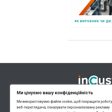
ЯК ВИРОБНИК ЧИ ДИСТРИБ’ЮТОР МОЖЕ ПІДВИЩИТИ ПР
ПЛАТФОРМА CLM
ВИК
Ми цінуємо вашу конфіденційність
Платформа
Хм
Ми використовуємо файли cookie, щоб покращити робот
Модулі
Ці
веб-переглядача, показувати персоналізовану рекламу