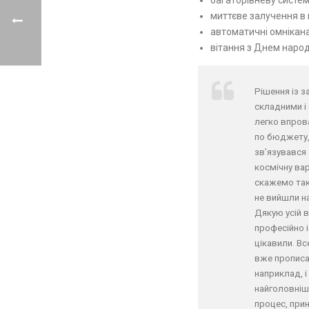
миттєве залучення в
автоматичні омнікан
вітання з Днем наро
Рішення із 
складними і
легко впров
по бюджету, 
зв’язувався 
космічну вар
скажемо так,
не вийшли на
Дякую усій в
професійно і
цікавили. Все
вже прописан
наприклад, і
найголовніше
процес, прин