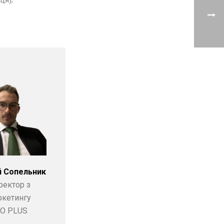
й Сопельник
ректор з
ркетингу
O PLUS