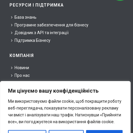
РЕСУРСИ І ПІДТРИМКА
База знань
Програмне забезпечення для бізнесу
Довідник з API та інтеграції
Підтримка Бізнесу
КОМПАНІЯ
Новини
Про нас
Для партнерів
Ми цінуємо вашу конфіденційність
Для преси
Правова інформація
Ми використовуємо файли cookie, щоб покращити роботу
Контакти
веб-переглядача, показувати персоналізовану рекламу
чи вміст і аналізувати наш трафік.
Натиснувши «Прийняти
все», ви погоджуєтеся на використання файлів cookie.
Всі права належать inCust Ltd., © 2020. This site is
protected by reCAPTCHA and the Google
Privacy Policy
and
Terms of Service
apply.