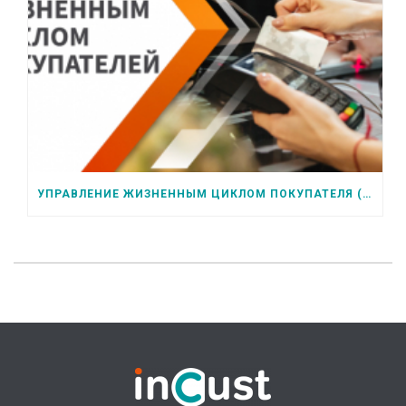
УПРАВЛЕНИЕ ЖИЗНЕННЫМ ЦИКЛОМ ПОКУПАТЕЛЯ (CLM): НОВЫЙ ПОДХОД К СОЗДАНИЮ ЭФФЕКТИВНЫХ ПРОГРАММ ЛОЯЛЬНОСТИ