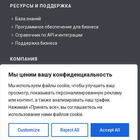
РЕСУРСЫ И ПОДДЕРЖКА
База знаний
Программное обеспечение для бизнеса
Справочник по API и интеграции
Поддержка бизнеса
КОМПАНИЯ
Новости
Мы ценим вашу конфиденциальность
О нас
Мы используем файлы cookie, чтобы улучшить ваш
Для партнеров
просмотр, показывать персонализированную рекламу
Для прессы
или контент, а также анализировать наш трафик.
Юридическая информация
Нажимая «Принять все», вы соглашаетесь на
Контакты
использование нами файлов cookie.
Все права принадлежат inCust Ltd., © 2020. This site is
Customize
Reject All
Accept All
protected by reCAPTCHA and the Google
Privacy Policy
and
Terms of Service
apply.